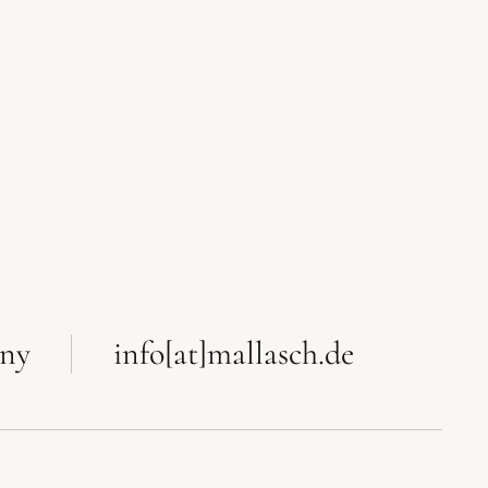
any
info[at]mallasch.de