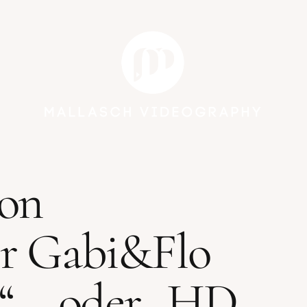
von
er Gabi&Flo
“ – oder „HD