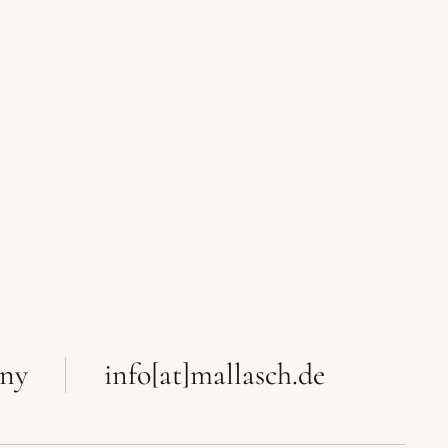
any
info[at]mallasch.de